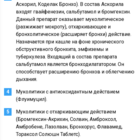
Аскорил, Коделак Бронхо). В состав Аскорила
входят гвайфенезин, сальбутамол и бромгексин.
Данный препарат оказывает муколитическое
(разжижает мокроту), отхаркивающее и
бронхолитическое (расширяет бронхи) действие.
Назначается при кашле на фоне хронического
обструктивного бронхита, эмфиземы и
туберкулеза. Входящий в состав препарата
сальбутамол является бронходилататором. Он
способствует расширению бронхов и облегчению
дыхания.
Муколитики с антиоксидантным действием
(Флуимуцил).
Муколитики с отхаркивающим действием
(Бромгексин-Акрихин, Солвин, Амброксол,
Амбробене, Лазолван, Бронхорус, Флавамед,
Тораксол Солюшн Таблетс).