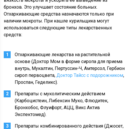
вязкость мокроты и ускорить ее выведение из
бронхов. Это улучшает состояние больных.
Отхаркивающие средства назначаются только при
наличии мокроты. При кашле курильщика могут
использоваться следующие типы лекарственных
средств:
Отхаркивающие лекарства на растительной
основе (Доктор Мом в форме сиропа для приема
внутрь, Мукалтин, Пертуссин-Ч, Амтерсол, Гербион
сироп первоцвета,
Доктор Тайсс с подорожником
,
Проспан, Геделикс).
Препараты с муколитическим действием
(Карбоцистеин, Либексин Муко, Флюдитек,
Бронхобос, Флуифорт, АЦЦ, Викс Актив
Экспектомед).
Препараты комбинированного действия (Джосет,