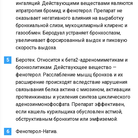
ингаляций. Действующими веществами являются
ипратропия бромид и фенотерол. Препарат не
оказывает негативного влияния на выработку
бронхиальной слизи, мукоцилиарный клиренс и
газообмен. Беродуал устраняет бронхоспазм,
увеличивает форсированный выдох и пиковую
скорость выдоха.
Беротек. Относится к бета2-адреномиметикам и
бронхолитикам. Действующее вещество —
фенотерол. Расслабление мышц бронхов и их
расширение происходят вследствие нарушения
связывания белка актина с миозином, активации
протеинкиназы и усиления синтеза циклического
аденозинмонофосфата. Препарат эффективен,
если кашель курильщика обусловлен астмой,
обструктивным бронхитом или эмфиземой.
Фенотерол-Натив.