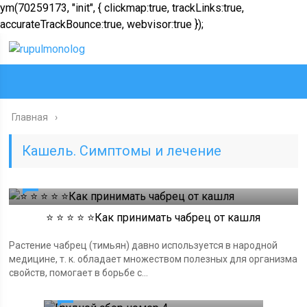
ym(70259173, "init", { clickmap:true, trackLinks:true,
accurateTrackBounce:true, webvisor:true });
Главная
Кашель. Симптомы и лечение
0
⭐️ ⭐️ ⭐️ ⭐️ ⭐️Как принимать чабрец от кашля
Растение чабрец (тимьян) давно используется в народной
медицине, т. к. обладает множеством полезных для организма
свойств, помогает в борьбе с...
0