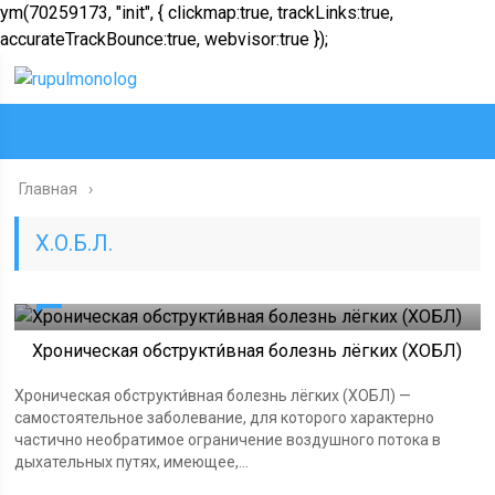
ym(70259173, "init", { clickmap:true, trackLinks:true,
accurateTrackBounce:true, webvisor:true });
Главная
Х.О.Б.Л.
0
Хроническая обструкти́вная болезнь лёгких (ХОБЛ)
Хроническая обструкти́вная болезнь лёгких (ХОБЛ) —
самостоятельное заболевание, для которого характерно
частично необратимое ограничение воздушного потока в
дыхательных путях, имеющее,...